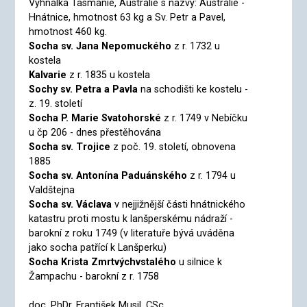
Vyhnálka Tasmánie, Austrálie s názvy: Austrálie -
Hnátnice, hmotnost 63 kg a Sv. Petr a Pavel,
hmotnost 460 kg.
Socha sv. Jana Nepomuckého
z r. 1732 u
kostela
Kalvarie
z r. 1835 u kostela
Sochy sv. Petra a Pavla
na schodišti ke kostelu -
z. 19. století
Socha P. Marie Svatohorské
z r. 1749 v Nebíčku
u čp 206 - dnes přestěhována
Socha sv. Trojice
z poč. 19. století, obnovena
1885
Socha sv. Antonína Paduánského
z r. 1794 u
Valdštejna
Socha sv. Václava
v nejjižnější části hnátnického
katastru proti mostu k lanšperskému nádraží -
barokní z roku 1749 (v literatuře bývá uváděna
jako socha patřící k Lanšperku)
Socha Krista Zmrtvýchvstalého
u silnice k
Žampachu - barokní z r. 1758
doc. PhDr. František Musil, CSc