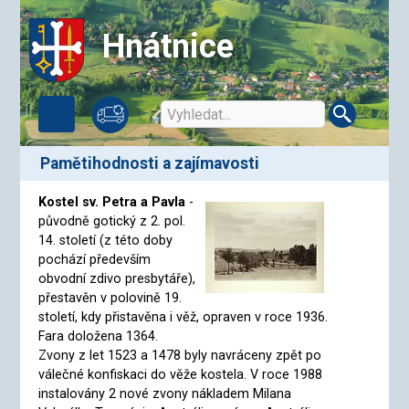
Hnátnice
Pamětihodnosti a zajímavosti
Kostel sv. Petra a Pavla
-
původně gotický z 2. pol.
14. století (z této doby
pochází především
obvodní zdivo presbytáře),
přestavěn v polovině 19.
století, kdy přistavěna i věž, opraven v roce 1936.
Fara doložena 1364.
Zvony z let 1523 a 1478 byly navráceny zpět po
válečné konfiskaci do věže kostela. V roce 1988
instalovány 2 nové zvony nákladem Milana