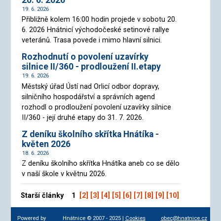
19. 6. 2026
Přibližně kolem 16:00 hodin projede v sobotu 20.
6. 2026 Hnátnicí východočeské setinové rallye
veteránů. Trasa povede i mimo hlavní silnici.
Rozhodnutí o povolení uzavírky
silnice II/360 - prodloužení II.etapy
19. 6. 2026
Městský úřad Ústí nad Orlicí odbor dopravy,
silničního hospodářství a správních agend
rozhodl o prodloužení povolení uzavírky silnice
II/360 - její druhé etapy do 31. 7. 2026.
Z deníku školního skřítka Hnátíka -
květen 2026
18. 6. 2026
Z deníku školního skřítka Hnátíka aneb co se dělo
v naší škole v květnu 2026.
Starší články 1
[2]
[3]
[4]
[5]
[6]
[7]
[8]
[9]
[10]
Powered by
Hnátnice © 2007 - 2025 |
Cookies
obec@hnatnice.cz