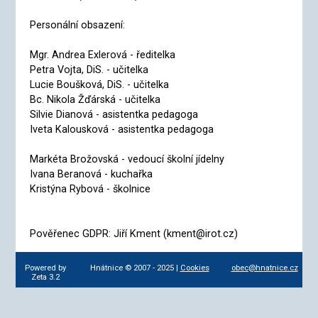
Personální obsazení:
Mgr. Andrea Exlerová - ředitelka
Petra Vojta, DiS. - učitelka
Lucie Boušková, DiS. - učitelka
Bc. Nikola Žďárská - učitelka
Silvie Dianová - asistentka pedagoga
Iveta Kalousková - asistentka pedagoga
Markéta Brožovská - vedoucí školní jídelny
Ivana Beranová - kuchařka
Kristýna Rybová - školnice
Pověřenec GDPR: Jiří Kment (kment@irot.cz)
Powered by
Hnátnice © 2007 - 2025 |
Cookies
obec@hnatnice.cz
Zeta 3.2