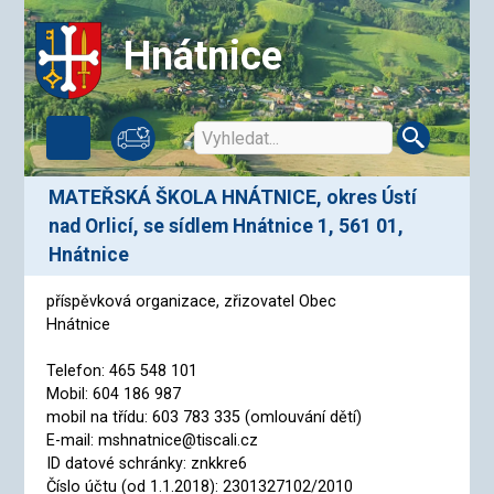
Hnátnice
MATEŘSKÁ ŠKOLA HNÁTNICE, okres Ústí
nad Orlicí, se sídlem Hnátnice 1, 561 01,
Hnátnice
příspěvková organizace, zřizovatel Obec
Hnátnice
Telefon: 465 548 101
Mobil: 604 186 987
mobil na třídu: 603 783 335 (omlouvání dětí)
E-mail: mshnatnice@tiscali.cz
ID datové schránky: znkkre6
Číslo účtu (od 1.1.2018): 2301327102/2010