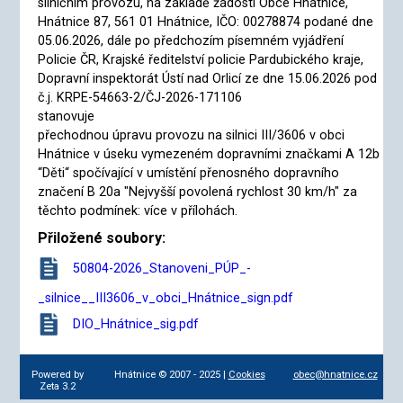
silničním provozu, na základě žádosti Obce Hnátnice,
Hnátnice 87, 561 01 Hnátnice, IČO: 00278874 podané dne
05.06.2026, dále po předchozím písemném vyjádření
Policie ČR, Krajské ředitelství policie Pardubického kraje,
Dopravní inspektorát Ústí nad Orlicí ze dne 15.06.2026 pod
č.j. KRPE-54663-2/ČJ-2026-171106
stanovuje
přechodnou úpravu provozu na silnici III/3606 v obci
Hnátnice v úseku vymezeném dopravními značkami A 12b
“Děti“ spočívající v umístění přenosného dopravního
značení B 20a "Nejvyšší povolená rychlost 30 km/h" za
těchto podmínek: více v přílohách.
Přiložené soubory:
50804-2026_Stanoveni_PÚP_-
_silnice__III3606_v_obci_Hnátnice_sign.pdf
DIO_Hnátnice_sig.pdf
Powered by
Hnátnice © 2007 - 2025 |
Cookies
obec@hnatnice.cz
Zeta 3.2