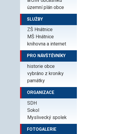
archiv občasníku
územní plán obce
SLUŽBY
ZŠ Hnátnice
MŠ Hnátnice
knihovna a internet
PRO NÁVŠTĚVNÍKY
historie obce
vybráno z kroniky
památky
ORGANIZACE
SDH
Sokol
Myslivecký spolek
FOTOGALERIE