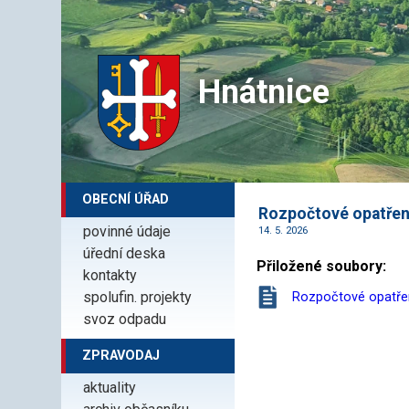
Hnátnice
OBECNÍ ÚŘAD
Rozpočtové opatření
povinné údaje
14. 5. 2026
úřední deska
Přiložené soubory:
kontakty
spolufin. projekty
Rozpočtové opatřen
svoz odpadu
ZPRAVODAJ
aktuality