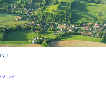
 č. 1
í č. 1.pdf