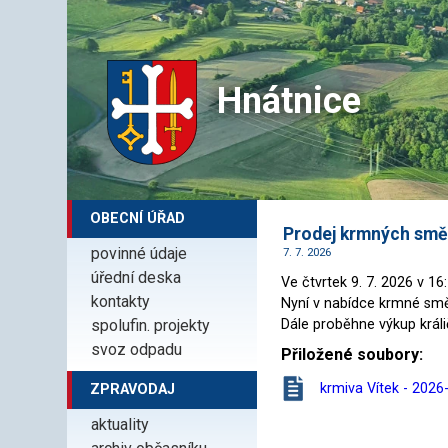
Hnátnice
OBECNÍ ÚŘAD
Prodej krmných směs
povinné údaje
7. 7. 2026
úřední deska
Ve čtvrtek 9. 7. 2026 v 1
kontakty
Nyní v nabídce krmné smě
spolufin. projekty
Dále proběhne výkup králi
svoz odpadu
Přiložené soubory:
krmiva Vítek - 2026
ZPRAVODAJ
aktuality