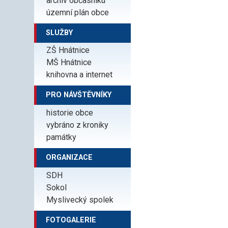
archiv občasníku
územní plán obce
SLUŽBY
ZŠ Hnátnice
MŠ Hnátnice
knihovna a internet
PRO NÁVŠTĚVNÍKY
historie obce
vybráno z kroniky
památky
ORGANIZACE
SDH
Sokol
Myslivecký spolek
FOTOGALERIE