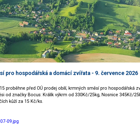
í pro hospodářská a domácí zvířata - 9. července 2026
6:15 proběhne před OÚ prodej obilí, krmných směsí pro hospodářská zv
si od značky Bocus: Králík výkrm od 330Kč/25kg, Nosnice 345Kč/25k
čích kůží za 15 Kč/ks.
-07-09.jpg