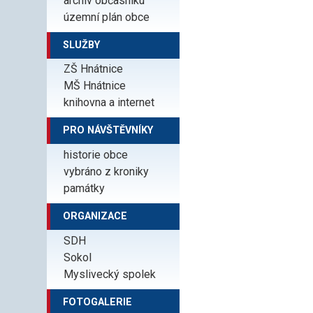
archiv občasníku
územní plán obce
SLUŽBY
ZŠ Hnátnice
MŠ Hnátnice
knihovna a internet
PRO NÁVŠTĚVNÍKY
historie obce
vybráno z kroniky
památky
ORGANIZACE
SDH
Sokol
Myslivecký spolek
FOTOGALERIE