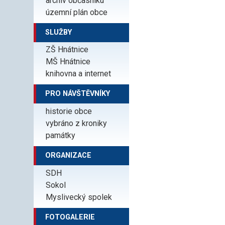
archiv občasníku
územní plán obce
SLUŽBY
ZŠ Hnátnice
MŠ Hnátnice
knihovna a internet
PRO NÁVŠTĚVNÍKY
historie obce
vybráno z kroniky
památky
ORGANIZACE
SDH
Sokol
Myslivecký spolek
FOTOGALERIE