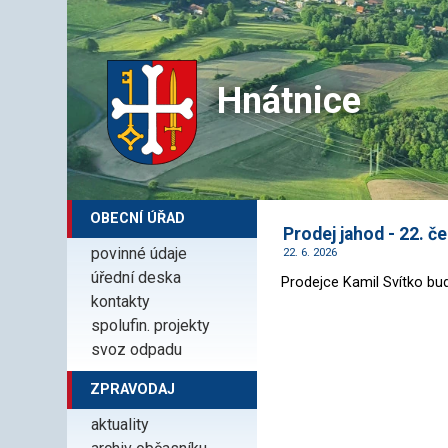
Hnátnice
OBECNÍ ÚŘAD
Prodej jahod - 22. č
povinné údaje
22. 6. 2026
úřední deska
Prodejce Kamil Svítko bud
kontakty
spolufin. projekty
svoz odpadu
ZPRAVODAJ
aktuality