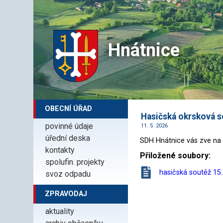
Hnátnice
OBECNÍ ÚŘAD
Hasičská okrsková s
povinné údaje
11. 5. 2026
úřední deska
SDH Hnátnice vás zve na o
kontakty
Přiložené soubory:
spolufin. projekty
hasičská soutěž 15.
svoz odpadu
ZPRAVODAJ
aktuality