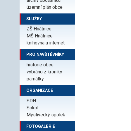
archiv občasníku
územní plán obce
SLUŽBY
ZŠ Hnátnice
MŠ Hnátnice
knihovna a internet
PRO NÁVŠTĚVNÍKY
historie obce
vybráno z kroniky
památky
ORGANIZACE
SDH
Sokol
Myslivecký spolek
FOTOGALERIE